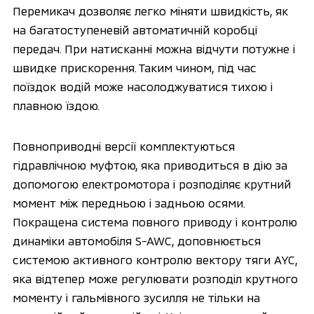
Перемикач дозволяє легко міняти швидкість, як
на багатоступеневій автоматичній коробці
передач. При натисканні можна відчути потужне і
швидке прискорення. Таким чином, під час
поїздок водій може насолоджуватися тихою і
плавною їздою.
Повноприводні версії комплектуються
гідравлічною муфтою, яка приводиться в дію за
допомогою електромотора і розподіляє крутний
момент між передньою і задньою осями.
Покращена система повного приводу і контролю
динаміки автомобіля S-AWC, доповнюється
системою активного контролю вектору тяги AYC,
яка відтепер може регулювати розподіл крутного
моменту і гальмівного зусилля не тільки на