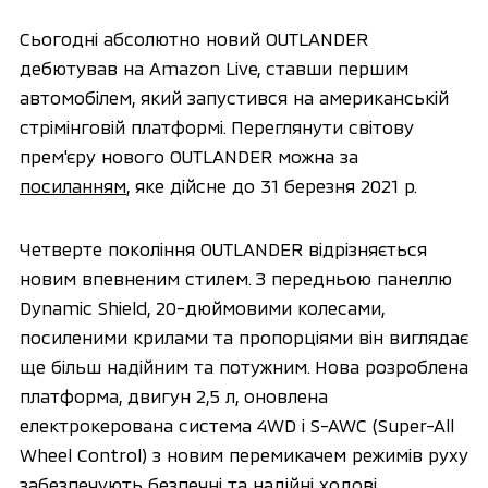
Сьогодні абсолютно новий OUTLANDER
дебютував на Amazon Live, ставши першим
автомобілем, який запустився на американській
стрімінговій платформі. Переглянути світову
прем'єру нового OUTLANDER можна за
посиланням
, яке дійсне до 31 березня 2021 р.
Четверте покоління OUTLANDER відрізняється
новим впевненим стилем. З передньою панеллю
Dynamic Shield, 20-дюймовими колесами,
посиленими крилами та пропорціями він виглядає
ще більш надійним та потужним. Нова розроблена
платформа, двигун 2,5 л, оновлена ​​
електрокерована система 4WD і S-AWC (Super-All
Wheel Control) з новим перемикачем режимів руху
забезпечують безпечні та надійні ходові