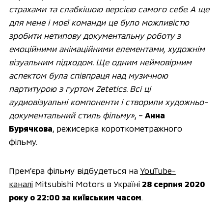
страхами та слабкішою версією самого себе. А ще
для мене і моєї команди це було можливістю
зробити нетипову документальну роботу з
емоційними анімаційними елементами, художнім
візуальним підходом. Ще одним неймовірним
аспектом була співпраця над музичною
партитурою з гуртом Zetetics
. Всі ці
аудиовізуальні компоненти і створили художньо-
документальний стиль фільму»
, –
Анна
Бурячкова
, режисерка короткометражного
фільму.
Прем’єра фільму відбудеться на
YouTube-
каналі
Mitsubishi Motors в Україні
28 серпня 2020
року о 22:00 за київським часом
.