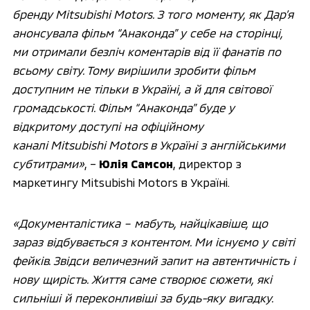
бренду Mitsubishi
Motors
. З того моменту, як Дар’я
анонсувала фільм “Анаконда” у себе на сторінці,
ми отримали безліч коментарів від її фанатів по
всьому світу. Тому вирішили зробити фільм
доступним не тільки в Україні, а й для світової
громадськості. Фільм “A
наконда” буде у
відкритому доступі на офіційному
каналі Mitsubishi
Motors
в Україні з англійськими
субтитрами»
, –
Юлія Самсон
, директор з
маркетингу Mitsubishi Motors в Україні.
«Документалістика – мабуть, найцікавіше, що
зараз відбувається з контентом. Ми існуємо у світі
фейків. Звідси величезний запит на автентичність і
нову щирість. Життя саме створює сюжети, які
сильніші й переконливіші за будь-яку вигадку.