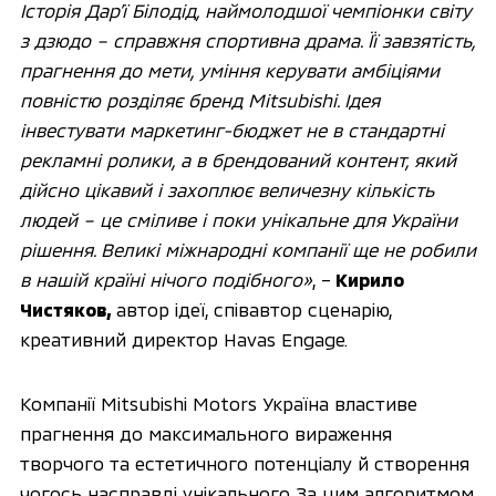
Історія Дар’ї Білодід, наймолодшої ​​чемпіонки світу
з дзюдо – справжня спортивна драма. Її завзятість,
прагнення до мети, уміння керувати амбіціями
повністю розділяє бренд Mitsubishi
. Ідея
інвестувати маркетинг-бюджет не в стандартні
рекламні ролики, а в брендований контент, який
дійсно цікавий і захоплює величезну кількість
людей – це сміливе і поки унікальне для України
рішення. Великі міжнародні компанії ще не робили
в нашій країні нічого подібного»
, –
Кирило
Чистяков,
автор ідеї, співавтор сценарію,
креативний директор Havas Engage.
Компанії Mitsubishi Motors Україна властиве
прагнення до максимального вираження
творчого та естетичного потенціалу й створення
чогось насправді унікального. За цим алгоритмом