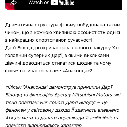
Драматична структура фільму побудована таким
чином, що з кожною хвилиною особистість однієї
з найкращих спортсменок сучасності
Дар’ї Білодід розкривається з нового ракурсу. Хто
головний суперник Дар’ї, з якими викликами
дівчині доводиться стикатися щодня та чому
фільм називається саме «Анаконда»?
«Фільм “A
наконда” демонструє принципи Дар’ї
Білодід та філософію бренду Mitsubishi
Motors
, які
тісно пов'язані між собою. Дар'я Білодід — це
феномен у світовому дзюдо. ЇЇ здатність впевнено
йти до мети та долати перешкоди, її амбіційність
повністю відображають характер