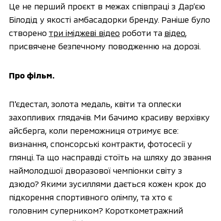
Це не перший проєкт в межах співпраці з Дар’єю
Білодід у якості амбасадорки бренду. Раніше було
створено
три іміджеві відео
роботи та
відео
,
присвячене безпечному поводженню на дорозі.
Про фільм.
П'єдестал, золота медаль, квіти та оплески
захопливих глядачів. Ми бачимо красиву верхівку
айсберга, коли переможниця отримує все:
визнання, спонсорські контракти, фотосесії у
глянці. Та що насправді стоїть на шляху до звання
наймолодшої дворазової чемпіонки світу з
дзюдо? Якими зусиллями дається кожен крок до
підкорення спортивного олімпу, та хто є
головним суперником? Короткометражний