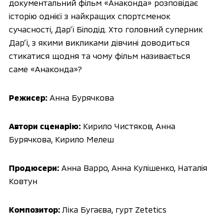
документальний фільм «Анаконда» розповідає
історію однієї з найкращих спортсменок
сучасності, Дар’ї Білодід. Хто головний суперник
Дар’ї, з якими викликами дівчині доводиться
стикатися щодня та чому фільм називається
саме «Анаконда»?
Режисер:
Анна Бурячкова
Автори сценарію:
Кирило Чистяков, Анна
Бурячкова, Кирило Мелеш
Продюсери:
Анна Варро, Анна Кулішенко, Наталія
Ковтун
Композитор:
Ліка Бугаєва, гурт Zetetics