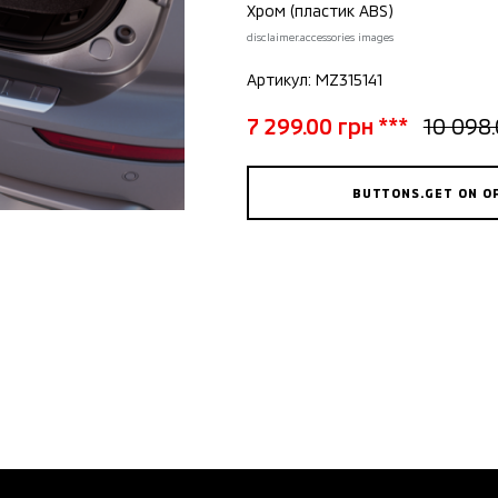
Хром (пластик ABS)
disclaimer.accessories images
Артикул: MZ315141
7 299.00 грн ***
10 098.
BUTTONS.GET ON O