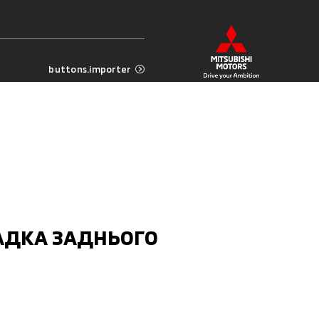
buttons.importer
АДКА ЗАДНЬОГО