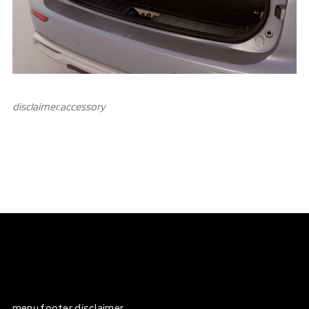
disclaimer.аccessory
menu.footer disclaimer