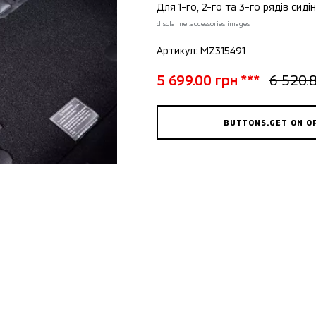
Для 1-го, 2-го та 3-го рядів сидін
disclaimer.accessories images
Артикул: MZ315491
5 699.00 грн ***
6 520.
BUTTONS.GET ON O